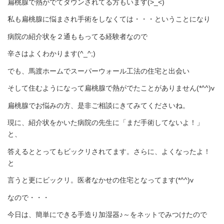
扁桃腺で熱がでてダウンされてる方もいます(>_<)
私も扁桃腺に悩まされ手術をしなくては・・・ということになり
病院の紹介状を２通ももってる経験者なので
辛さはよくわかります(^_^;)
でも、馬渡ホームでスーパーウォール工法の住宅と出会い
そして住むようになって扁桃腺で熱がでたことがありません(*^^)v
扁桃腺でお悩みの方、是非ご相談にきてみてくださいね。
現に、紹介状をかいた病院の先生に「まだ手術してないよ！」
と、
答えるととってもビックリされてます。さらに、よくなったよ！
と
言うと更にビックリ。医者なかせの住宅となってます(*^^)v
なので・・・
今日は、簡単にできる手造り加湿器♪～をネットでみつけたので