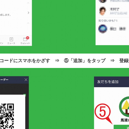
QRコードにスマホをかざす ⇒ ⑤「追加」をタップ ⇒ 登録