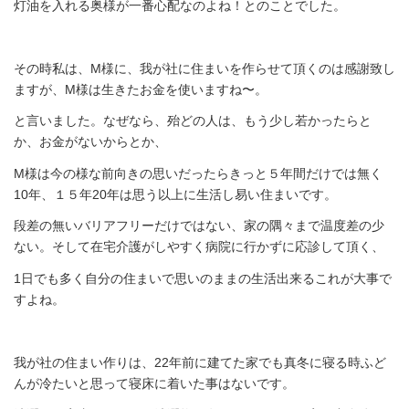
灯油を入れる奥様が一番心配なのよね！とのことでした。
その時私は、M様に、我が社に住まいを作らせて頂くのは感謝致し
ますが、M様は生きたお金を使いますね〜。
と言いました。なぜなら、殆どの人は、もう少し若かったらと
か、お金がないからとか、
M様は今の様な前向きの思いだったらきっと５年間だけでは無く
10年、１５年20年は思う以上に生活し易い住まいです。
段差の無いバリアフリーだけではない、家の隅々まで温度差の少
ない。そして在宅介護がしやすく病院に行かずに応診して頂く、
1日でも多く自分の住まいで思いのままの生活出来るこれが大事で
すよね。
我が社の住まい作りは、22年前に建てた家でも真冬に寝る時ふど
んが冷たいと思って寝床に着いた事はないです。