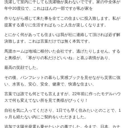
洗濯して室内に干しても洗濯物が臭わないでです。家の中全体が
年中20度位で、これはほんの一部ですが私が家を
作りながら感じて来た事を全てこの住まいに投入致します。私が
提案する通りに生活すればもっと人生が楽しくなります。
とにかく何があっても住まいは我が社に連絡して頂ければ必ず解
決致します。これは言葉だけでは無く本気です。
馬渡ホームは地域に根付いた会社です。逃げたりしません。する
と奥様が、「寒がりの私だけどいいね」と喜ぶ表情があり、
最高の笑顔でした。
その後、パンフレットの暮らし実感ブックを見せながら災害に強
い、水害も、安心、安全、健康で、快適な住まい、
言葉では誰でも何とでも言えますが、22年前に作ったモデルハウ
スで何も変えてない所を見て奥様がびっくり！
自社を気に入ってくださり、1日でも早く住みたいとのことで、1
ヶ月も経たない内にご契約をいただきました。
追加で太陽光発電も乗せたいとの事でした。今まで、日本、カナ