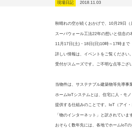
現場日記
2018.11.03
秋晴れの空が続くおかげで、10月29日
スーパウォール工法22年の想いと信念の
11月17日(土)・18日(日)10時～17
詳しい情報は、イベントをご覧ください
受付がスムーズです。ご不明な点等ござ
当物件は、サステナブル建築物等先導事
ホームIoTシステムとは、住宅に人・モ
提供する仕組みのことです。IoT（アイ・オー・
「物のインターネット」と訳されていま
おそらく数年先には、各地でホームIoT