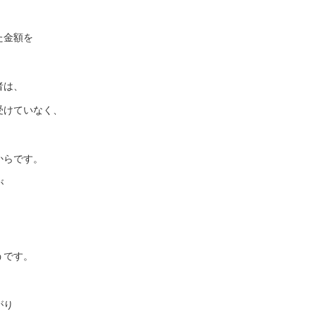
た金額を
者は、
受けていなく、
からです。
が
うです。
がり