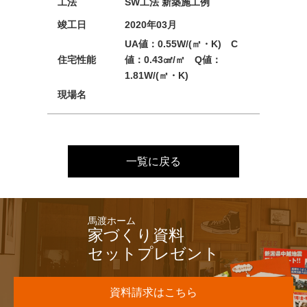
工法
SW工法 新築施工例
竣工日
2020年03月
UA値：0.55W/(㎡・K) C
住宅性能
値：0.43㎠/㎡ Q値：
1.81W/(㎡・K)
現場名
一覧に戻る
馬渡ホーム
家づくり資料
セットプレゼント
資料請求はこちら