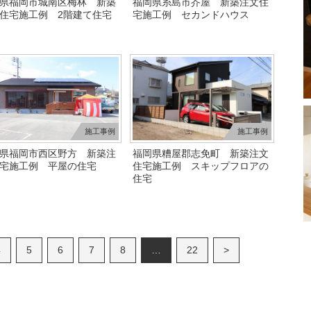
県福岡市城南区梅林 新築
福岡県糸島市芥屋 新築注文住
住宅施工例 2階建て住宅
宅施工例 セカンドハウス
施工事例
施工事例
県福岡市西区野方 新築注
福岡県糟屋郡志免町 新築注文
宅施工例 平屋の住宅
住宅施工例 スキップフロアの
住宅
4
5
6
7
8
…
22
>