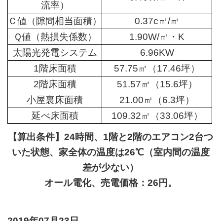
流率）
Ｃ値（隙間相当面積）
0.37c㎡/㎡
Ｑ値（熱損失係数）
1.90W/㎡・K
太陽光発電システム
6.96KW
1階床面積
57.75㎡（17.46坪）
2階床面積
51.57㎡（15.6坪）
小屋裏床面積
21.00㎡（6.3坪）
延べ床面積
109.32㎡（33.06坪）
【算出条件】24時間、1階と2階のエアコン2台つ
いた状態、家全体の温度は26℃（室内間の温度
差が少ない）
オール電化、売電価格：26円。
2019年07月23
日