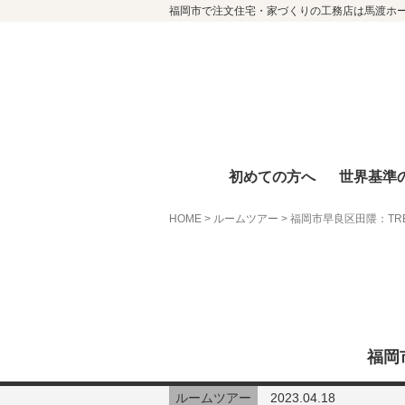
福岡市で注文住宅・家づくりの工務店は馬渡ホ
初めての方へ
世界基準
HOME
>
ルームツアー
>
福岡市早良区田隈：TRE
福岡
ルームツアー
2023.04.18