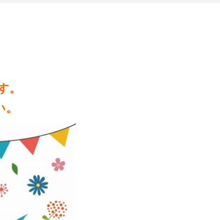
す。
い。