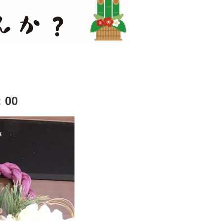
』
：00