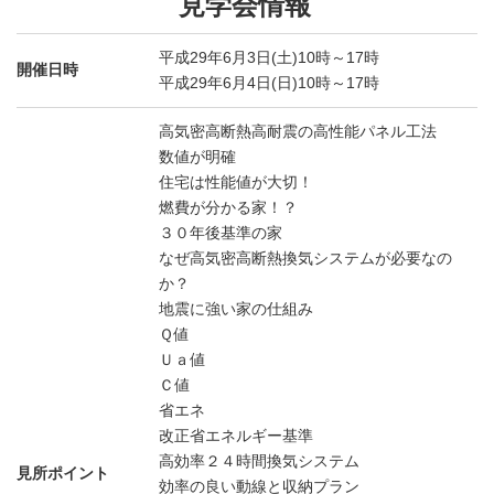
見学会情報
平成29年6月3日(土)10時～17時
開催日時
平成29年6月4日(日)10時～17時
高気密高断熱高耐震の高性能パネル工法
数値が明確
住宅は性能値が大切！
燃費が分かる家！？
３０年後基準の家
なぜ高気密高断熱換気システムが必要なの
か？
地震に強い家の仕組み
Ｑ値
Ｕａ値
Ｃ値
省エネ
改正省エネルギー基準
高効率２４時間換気システム
見所ポイント
効率の良い動線と収納プラン