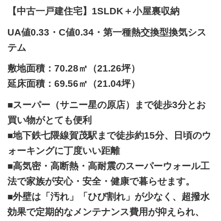
【中古一戸建住宅】1SLDK＋小屋裏収納
UA値0.33・C値0.34・第一種熱交換型換気シス
テム
敷地面積：70.28㎡（21.26坪）
延床面積：69.56㎡（21.04坪）
■スーパー（サニー星の原店）まで徒歩3分とお
買い物がとても便利
■地下鉄七隈線賀茂駅まで徒歩約15分、日頃のウ
ォーキングに丁度いい距離
■高気密・高断熱・高耐震のスーパーウォール工
法で家族が安心・安全・健康で暮らせます。
■外壁は「汚れ」「ひび割れ」が少なく、超撥水
効果で定期的なメンテナンス費用が抑えられ、