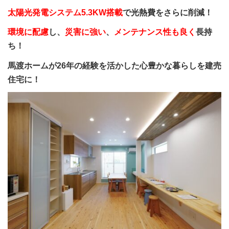
太陽光発電システム5.3KW
搭載
で光熱費をさらに削減！
環境に配慮
し、
災害に強い
、
メンテナンス性も良く
長持
ち！
馬渡ホームが26年の経験を活かした心豊かな暮らしを建売
住宅に！