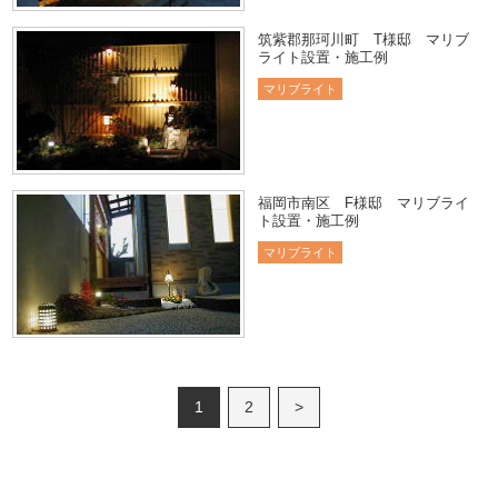
筑紫郡那珂川町 T様邸 マリブ
ライト設置・施工例
マリブライト
福岡市南区 F様邸 マリブライ
ト設置・施工例
マリブライト
1
2
>