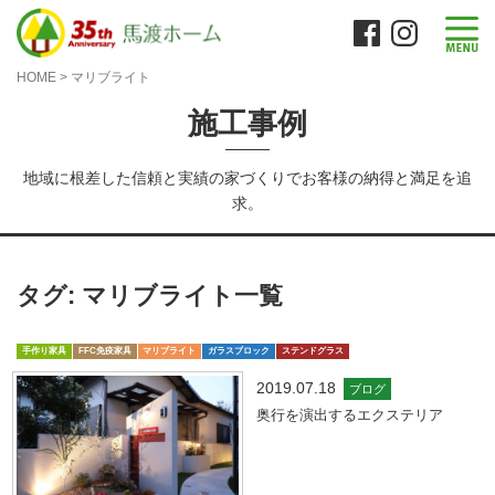
HOME
>
マリブライト
施工事例
地域に根差した信頼と実績の家づくりでお客様の納得と満足を追
求。
タグ:
マリブライト
一覧
手作り家具
FFC免疫家具
マリブライト
ガラスブロック
ステンドグラス
2019.07.18
ブログ
奥行を演出するエクステリア